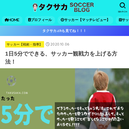
SEARCH
HOME
プロフィール
サッカー【マッチレビュー】
サッ
タクサカ.chも見てね！！！
2020.10.06
サッカー【戦術・指導】
1日5分でできる、サッカー観戦力を上げる方
法！