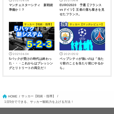
2021.08.06
2021.06.18
マンチェスターシティ 新戦術
EURO2020 予選【フランス
準備か！？
vsドイツ】王者の落ち着きを見
せたフランス。
サッカー【戦術・指導】
サッカー【マッチレビュー】
2021.06.04
2021.05.12
5バックが受けの時代は終わっ
ペップシティが強いのは「当た
た・・・これからはプレッシン
り前のことを当たり前にやるか
グとリトリートの両立だ！
ら」
サッカー【戦術・指導】
HOME
1日5分でできる、サッカー観戦力を上げる方法！